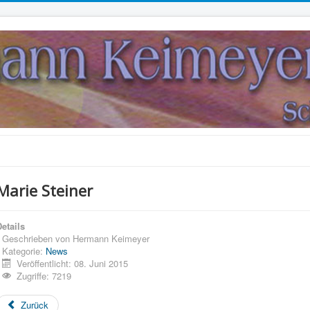
Marie Steiner
etails
Geschrieben von
Hermann Keimeyer
Kategorie:
News
Veröffentlicht: 08. Juni 2015
Zugriffe: 7219
Zurück