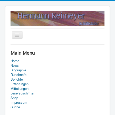
Navigation
an/aus
Home
Main Menu
Kontakt
Home
Suche
News
Biographie
Rundbriefe
Berichte
Erfahrungen
Mitteilungen
Leserzuschriften
Shop
Impressum
Suche