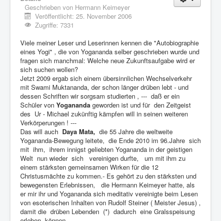
Geschrieben von
Hermann Keimeyer
Veröffentlicht: 25. November 2006
Zugriffe: 7331
Viele meiner Leser und Leserinnen kennen die "Autobiographie
eines Yogi" , die von Yogananda selber geschrieben wurde und
fragen sich manchmal: Welche neue Zukunftsaufgabe wird er
sich suchen wollen?
Jetzt 2009 ergab sich einem übersinnlichen Wechselverkehr
mit Swami Muktananda, der schon länger drüben lebt - und
dessen Schriften wir sorgsam studierten , --- daß er ein
Schüler von
Yogananda
geworden ist und für den Zeitgeist
des Ur - Michael zukünftig kämpfen will in seinen weiteren
Verkörperungen ! ---
Das will auch
Daya Mata,
die 55 Jahre die weltweite
Yogananda-Bewegung leitete, die Ende 2010 im 96.Jahre sich
mit ihm, ihrem innigst geliebten Yogananda in der geistigen
Welt nun wieder sich vereinigen durfte, um mit ihm zu
einem stärksten gemeinsamen Wirken für die 12
Christusmächte zu kommen.- Es gehört zu den stärksten und
bewegensten Erlebnissen, die Hermann Keimeyer hatte, als
er mir ihr und Yogananda sich meditativ vereinigte beim Lesen
von esoterischen Inhalten von Rudolf Steiner ( Meister Jesus) ,
damit die drüben Lebenden (*) dadurch eine Gralsspeisung
erleben können .-