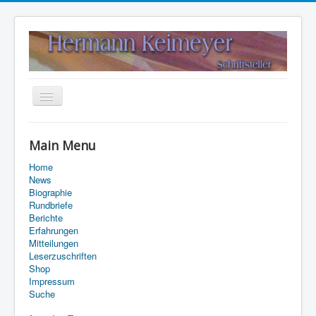
Navigation
an/aus
Home
Main Menu
Kontakt
Home
Suche
News
Biographie
Rundbriefe
Berichte
Erfahrungen
Mitteilungen
Leserzuschriften
Shop
Impressum
Suche