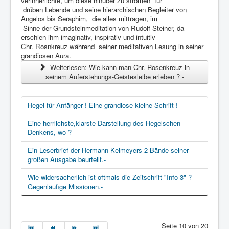
verinnerlichte, um diese hinüber zu strömen für
drüben Lebende und seine hierarchischen Begleiter von
Angelos bis Seraphim, die alles mittragen, im
Sinne der Grundsteinmeditation von Rudolf Steiner, da
erschien ihm imaginativ, inspirativ und intuitiv
Chr. Rosnkreuz während seiner meditativen Lesung in seiner
grandiosen Aura.
Weiterlesen: Wie kann man Chr. Rosenkreuz in
seinem Auferstehungs-Geistesleibe erleben ? -
Hegel für Anfänger ! Eine grandiose kleine Schrift !
Eine herrlichste,klarste Darstellung des Hegelschen
Denkens, wo ?
Ein Leserbrief der Hermann Keimeyers 2 Bände seiner
großen Ausgabe beurteilt.-
Wie widersacherlich ist oftmals die Zeitschrift "Info 3" ?
Gegenläufige Missionen.-
Seite 10 von 20