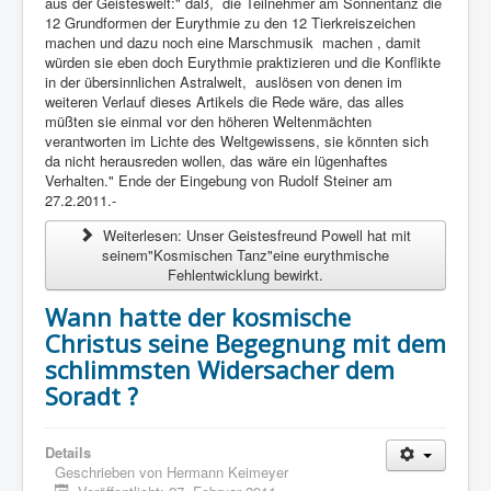
aus der Geisteswelt:" daß, die Teilnehmer am Sonnentanz die
12 Grundformen der Eurythmie zu den 12 Tierkreiszeichen
machen und dazu noch eine Marschmusik machen , damit
würden sie eben doch Eurythmie praktizieren und die Konflikte
in der übersinnlichen Astralwelt, auslösen von denen im
weiteren Verlauf dieses Artikels die Rede wäre, das alles
müßten sie einmal vor den höheren Weltenmächten
verantworten im Lichte des Weltgewissens, sie könnten sich
da nicht herausreden wollen, das wäre ein lügenhaftes
Verhalten." Ende der Eingebung von Rudolf Steiner am
27.2.2011.-
Weiterlesen: Unser Geistesfreund Powell hat mit
seinem"Kosmischen Tanz"eine eurythmische
Fehlentwicklung bewirkt.
Wann hatte der kosmische
Christus seine Begegnung mit dem
schlimmsten Widersacher dem
Soradt ?
Details
Geschrieben von
Hermann Keimeyer