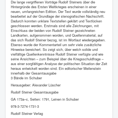
Die lange vergriffenen Vorträge Rudolf Steiners über die
Hintergründe des Ersten Weltkrieges erscheinen in einer
neuen, umfangreichen Edition. Der Text wurde vollständig neu
bearbeitet auf der Grundlage der stenografischen Nachschrift.
Dadurch konnten unklare Textstellen geklärt und Textlücken
geschlossen werden. Erstmals sind alle Zeichnungen, mit
Einschluss der beiden von Rudolf Steiner gezeichneten
Landkarten, aufgenommen worden, und Quellenmaterial, auf
das sich Rudolf Steiner bezog, ist im Wortlaut wiedergegeben.
Ebenso wurde der Kommentarteil um sehr viele zusätzliche
Hinweise bereichert. So zeigt sich, über welch solide und
vielfältige Quellenkenntnisse Rudolf Steiner verfügte und wie
seine Ansichten – zum Beispiel über die Kriegsschuldfrage –
aus einer sorgfältigen Analyse der politischen Situation der Zeit
heraus entwickelt worden sind. Ein editorischer Meilenstein
innerhalb der Gesamtausgabe
3 Bände im Schuber
Herausgeber: Alexander Lüscher
Rudolf Steiner Gesamtausgabe
GA 173a–c, Seiten: 1791, Leinen in Schuber
978-3-7274-1731-3
Rudolf Steiner Verlag