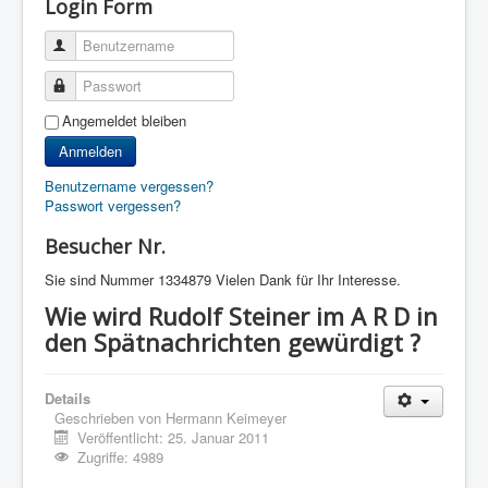
Login Form
Benutzername
Passwort
Angemeldet bleiben
Anmelden
Benutzername vergessen?
Passwort vergessen?
Besucher Nr.
Sie sind Nummer
1334879 Vielen Dank für Ihr Interesse.
Wie wird Rudolf Steiner im A R D in
den Spätnachrichten gewürdigt ?
Details
Geschrieben von
Hermann Keimeyer
Veröffentlicht: 25. Januar 2011
Zugriffe: 4989