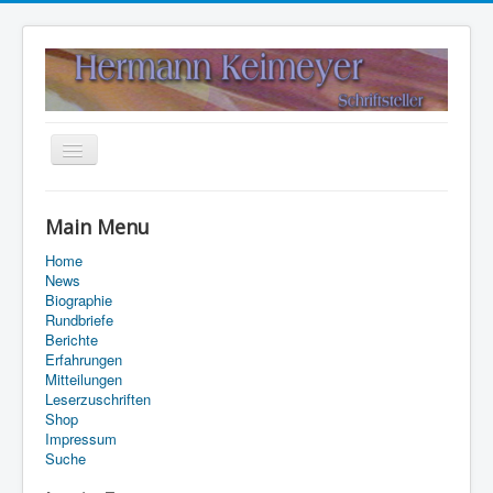
Navigation
an/aus
Home
Main Menu
Kontakt
Home
Suche
News
Biographie
Rundbriefe
Berichte
Erfahrungen
Mitteilungen
Leserzuschriften
Shop
Impressum
Suche